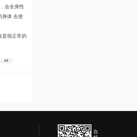
，会全身性
身体 去使
这是很正常的
44
在