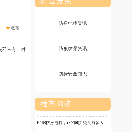
所选分类
防身电棒资讯
끄
收藏
防狼喷雾资讯
头部带有一对
防身安全知识
推荐阅读
被电击棒电到会产生什么感觉？
防狼喷雾是干什么用的？
黑鹰防身电棒短款好用还是长款好用
高压电击防身器之黑鹰X10电棍，为你的安全保驾护航！
防身电击棒要用多少伏就会对人体起作用了？
防身催泪喷雾剂对眼睛伤害大吗？喷到眼睛怎么处理？
防狼喷雾有味道吗？被误喷到防狼辣椒水该怎么消除？
辣椒水喷雾剂可以喷几次，能持续喷多久
（防身防狼辣椒水）水柱型好用还是喷雾型好用
手电筒电棒的威力究竟有多强，被电一下身体会有何反应
极致防身！大功率美标928防身电棒，9000万伏电弧一招制敌
H168防身电棍，它的威力究竟有多大呢?