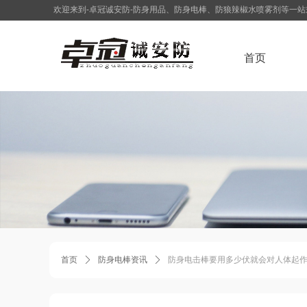
欢迎来到-卓冠诚安防-防身用品、防身电棒、防狼辣椒水喷雾剂等一
首页
首页
ꄲ
防身电棒资讯
ꄲ
防身电击棒要用多少伏就会对人体起