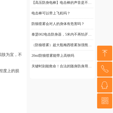
【高压防身电棒】电击棒的声音是不是越大，威力就越强-卓冠诚防身
电击棒可以带上飞机吗？
防狼喷雾会对人的身体有危害吗？
泰瑟002电击防身器，5米内不再怕歹徒，远程近身双重保护！
（防狼喷雾）超大瓶梅西喷雾加强熊喷，效果有多强？
ꁸ
20ml防狼喷雾能带上高铁吗
四肢为宜，不
关键时刻能救命！合法的随身防身用品你必须知道
ꂅ
回到顶部
程度上的损
电击棒多少电压才有用？
ꁗ
17067807889
ꀥ
QQ客服